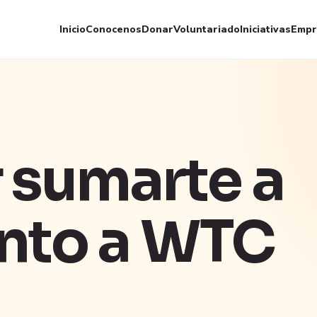
Inicio
Conocenos
Donar
Voluntariado
Iniciativas
Empr
 sumarte a
nto a WTC