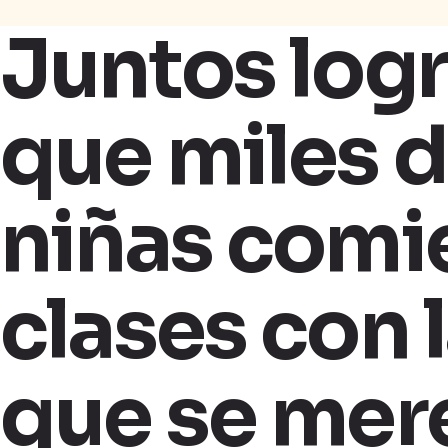
Juntos log
que miles d
niñas comi
clases con l
que se mer