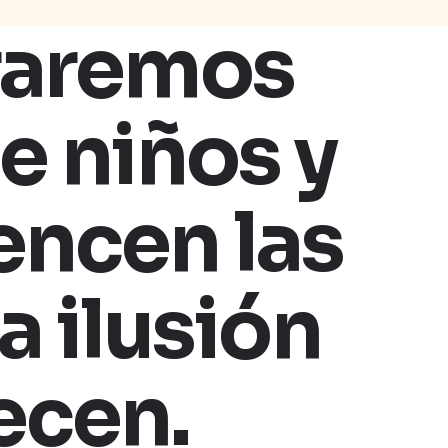
raremos
e niños y
encen las
a ilusión
ecen.