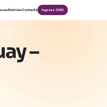
esas
Noticias
Contacto
Ingreso ONG
ay –