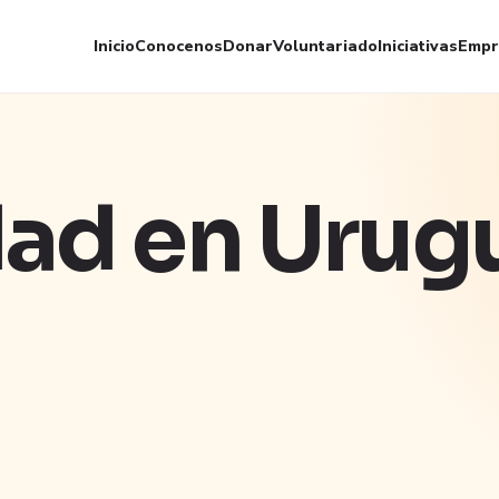
Inicio
Conocenos
Donar
Voluntariado
Iniciativas
Empr
ad en Urugu